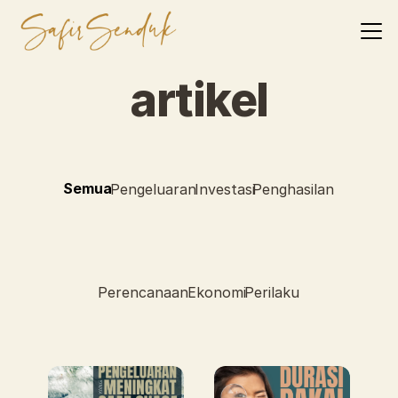
artikel
Semua
Investasi
Penghasilan
Pengeluaran
Perencanaan
Ekonomi
Perilaku