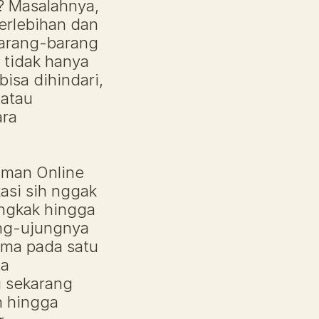
 Masalahnya, 
rlebihan dan 
barang-barang 
tidak hanya 
isa dihindari, 
atau 
ra 
aman Online 
asi sih nggak 
engkak hingga 
ng-ujungnya 
ma pada satu 
a 
 sekarang 
 hingga 