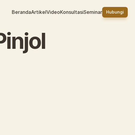
Beranda
Artikel
Video
Konsultasi
Seminar
Hubungi
injol