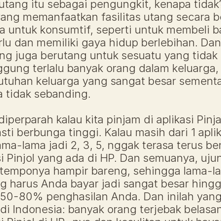
ang itu sebagai pengungkit, kenapa tidak?
ang memanfaatkan fasilitas utang secara be
ya untuk konsumtif, seperti untuk membeli 
lu dan memiliki gaya hidup berlebihan. Dan 
ng juga berutang untuk sesuatu yang tidak b
gung terlalu banyak orang dalam keluarga, 
tuhan keluarga yang sangat besar sementa
 tidak sebanding.
iperparah kalau kita pinjam di aplikasi Pinj
ti berbunga tinggi. Kalau masih dari 1 aplik
ama-lama jadi 2, 3, 5, nggak terasa terus b
si Pinjol yang ada di HP. Dan semuanya, uju
 temponya hampir bareng, sehingga lama-la
ng harus Anda bayar jadi sangat besar hingg
50-80% penghasilan Anda. Dan inilah yang
di Indonesia: banyak orang terjebak belasan