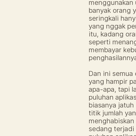
menggunakan ut
banyak orang y
seringkali han
yang nggak per
itu, kadang ora
seperti menang
membayar kebu
penghasilannya
Dan ini semua d
yang hampir pas
apa-apa, tapi l
puluhan aplika
biasanya jatuh
titik jumlah ya
menghabiskan 
sedang terjadi 