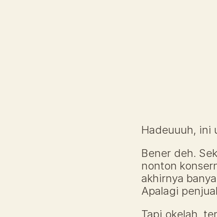
Hadeuuuh, ini u
Bener deh. Sek
nonton konsern
akhirnya banyak
Apalagi penjual
Tapi okelah, t