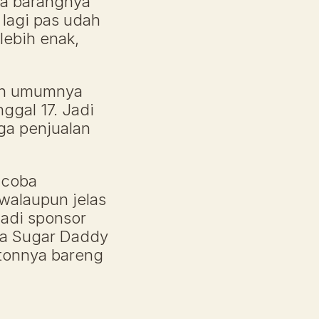
sa barangnya 
lagi pas udah 
lebih enak, 
an umumnya 
gal 17. Jadi 
a penjualan 
coba 
walaupun jelas 
adi sponsor 
ya Sugar Daddy 
tonnya bareng 