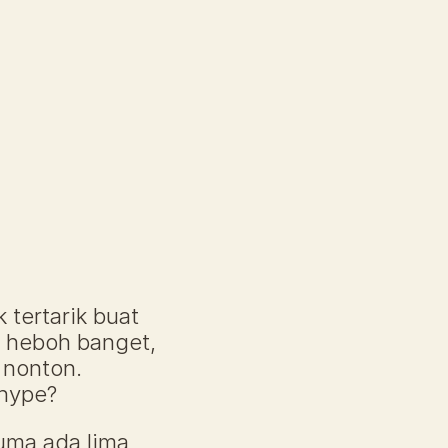
tertarik buat 
 heboh banget, 
nonton. 
 hype?
uma ada lima 