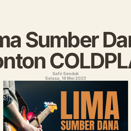
ma Sumber Dan
onton COLDPL
Safir Senduk
Selasa, 16 Mei 2023