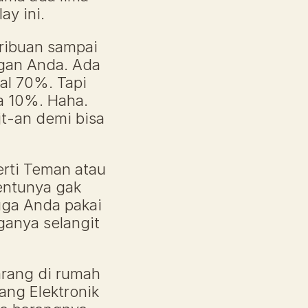
y ini. 
ibuan sampai 
gan Anda. Ada 
l 70%. Tapi 
a 10%. Haha. 
jt-an demi bisa 
ti Teman atau 
entunya gak 
uga Anda pakai 
ganya selangit 
ang di rumah 
ng Elektronik 