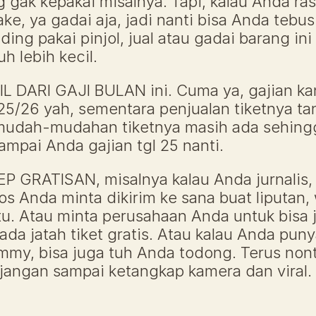
g gak kepakai misalnya. Tapi, kalau Anda ra
e, ya gadai aja, jadi nanti bisa Anda tebus 
ding pakai pinjol, jual atau gadai barang ini 
h lebih kecil.
L DARI GAJI BULAN ini. Cuma ya, gajian k
5/26 yah, sementara penjualan tiketnya tang
mudah-mudahan tiketnya masih ada sehingg
ampai Anda gajian tgl 25 nanti.
 GRATISAN, misalnya kalau Anda jurnalis, 
s Anda minta dikirim ke sana buat liputan, 
u. Atau minta perusahaan Anda untuk bisa j
ada jatah tiket gratis. Atau kalau Anda pun
my, bisa juga tuh Anda todong. Terus non
2 jangan sampai ketangkap kamera dan viral.