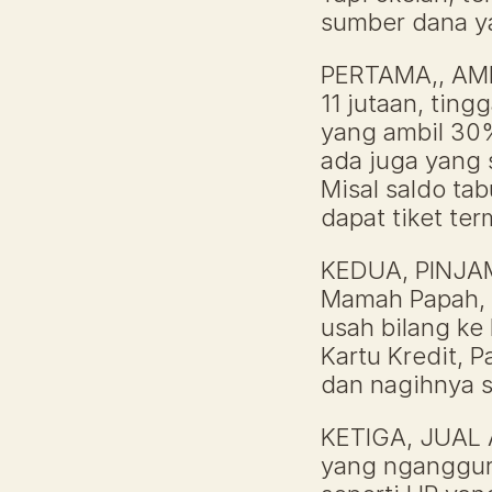
sumber dana ya
PERTAMA,, AMB
11 jutaan, tin
yang ambil 30%
ada juga yang 
Misal saldo tab
dapat tiket ter
KEDUA, PINJAM
Mamah Papah, b
usah bilang ke 
Kartu Kredit, P
dan nagihnya s
KETIGA, JUAL 
yang nganggur d