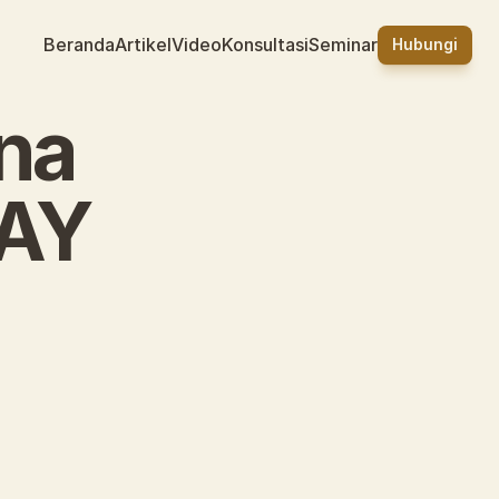
Beranda
Artikel
Video
Konsultasi
Seminar
Hubungi
a 
AY