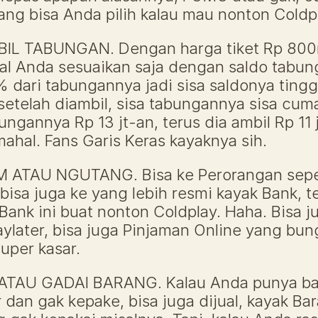
ng bisa Anda pilih kalau mau nonton Coldpla
IL TABUNGAN. Dengan harga tiket Rp 800r
ggal Anda sesuaikan saja dengan saldo tabun
 dari tabungannya jadi sisa saldonya tingga
setelah diambil, sisa tabungannya sisa cum
ungannya Rp 13 jt-an, terus dia ambil Rp 11 
mahal. Fans Garis Keras kayaknya sih.
 ATAU NGUTANG. Bisa ke Perorangan seper
isa juga ke yang lebih resmi kayak Bank, t
Bank ini buat nonton Coldplay. Haha. Bisa j
aylater, bisa juga Pinjaman Online yang bun
uper kasar. 
ATAU GADAI BARANG. Kalau Anda punya bar
an gak kepake, bisa juga dijual, kayak Bara