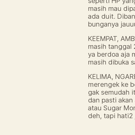
seperti HP yan
masih mau dipak
ada duit. Diban
bunganya jauuu
KEEMPAT, AMBI
masih tanggal 2
ya berdoa aja 
masih dibuka s
KELIMA, NGAREP
merengek ke bo
gak semudah it
dan pasti akan 
atau Sugar Mom
deh, tapi hati