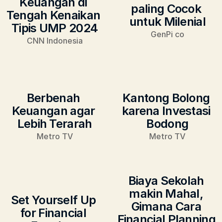
Keuangan di 
paling Cocok 
Tengah Kenaikan 
untuk Milenial
Tipis UMP 2024
GenPi co
CNN Indonesia
Berbenah 
Kantong Bolong 
Keuangan agar 
karena Investasi 
Lebih Terarah
Bodong
Metro TV
Metro TV
Biaya Sekolah 
makin Mahal, 
Set Yourself Up 
Gimana Cara 
for Financial 
Financial Planning 