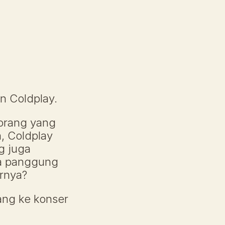
n Coldplay.
orang yang 
 Coldplay 
 juga 
a panggung 
ernya?
ng ke konser 