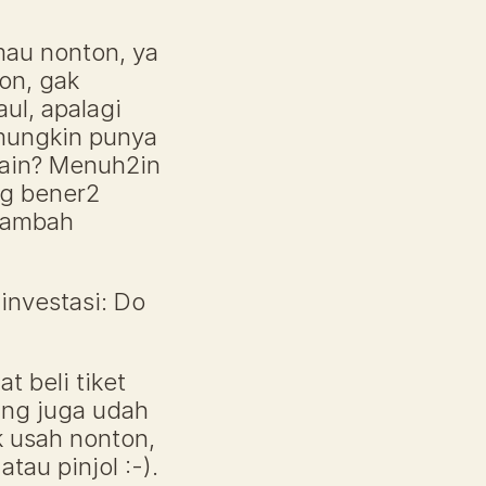
au nonton, ya 
on, gak 
l, apalagi 
mungkin punya 
ain? Menuh2in 
g bener2 
tambah 
nvestasi: Do 
 beli tiket 
ng juga udah 
 usah nonton, 
tau pinjol :-).