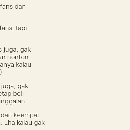
ans dan 
ns, tapi 
 juga, gak 
an nonton 
anya kalau 
).
juga, gak 
tap beli 
inggalan.
 dan keempat 
 Lha kalau gak 