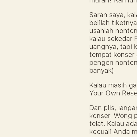
murah? Kan lu
Saran saya, ka
belilah tiketn
usahlah nonton 
kalau sekedar 
uangnya, tapi 
tempat konser 
pengen nonton 
banyak).
Kalau masih ga
Your Own Rese
Dan plis, janga
konser. Wong p
telat. Kalau ad
kecuali Anda ma