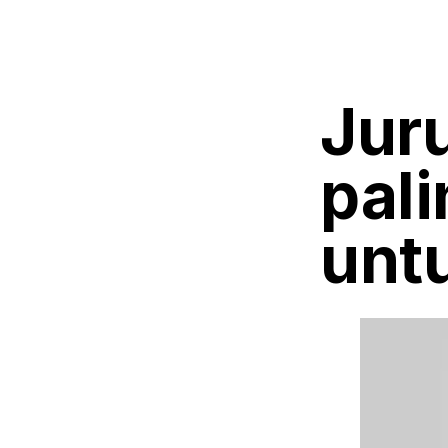
Juru
pali
untu